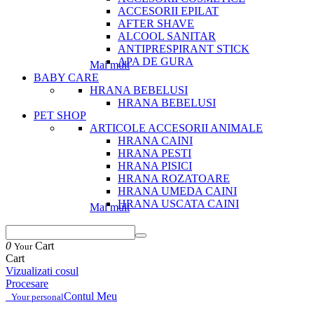
ACCESORII EPILAT
AFTER SHAVE
ALCOOL SANITAR
ANTIPRESPIRANT STICK
APA DE GURA
Mai mult
BABY CARE
HRANA BEBELUSI
HRANA BEBELUSI
PET SHOP
ARTICOLE ACCESORII ANIMALE
HRANA CAINI
HRANA PESTI
HRANA PISICI
HRANA ROZATOARE
HRANA UMEDA CAINI
HRANA USCATA CAINI
Mai mult
0
Cart
Your
Cart
Vizualizati cosul
Procesare
Contul Meu
Your personal