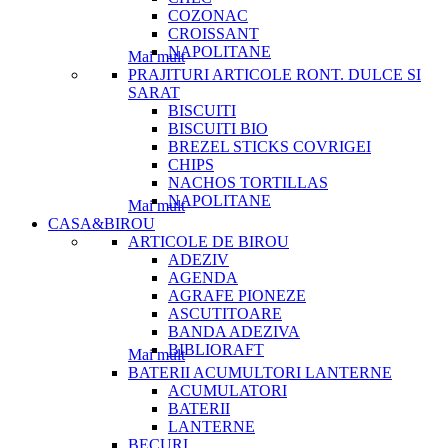
COZONAC
CROISSANT
NAPOLITANE
Mai mult
PRAJITURI ARTICOLE RONT. DULCE SI
SARAT
BISCUITI
BISCUITI BIO
BREZEL STICKS COVRIGEI
CHIPS
NACHOS TORTILLAS
NAPOLITANE
Mai mult
CASA&BIROU
ARTICOLE DE BIROU
ADEZIV
AGENDA
AGRAFE PIONEZE
ASCUTITOARE
BANDA ADEZIVA
BIBLIORAFT
Mai mult
BATERII ACUMULTORI LANTERNE
ACUMULATORI
BATERII
LANTERNE
BECURI