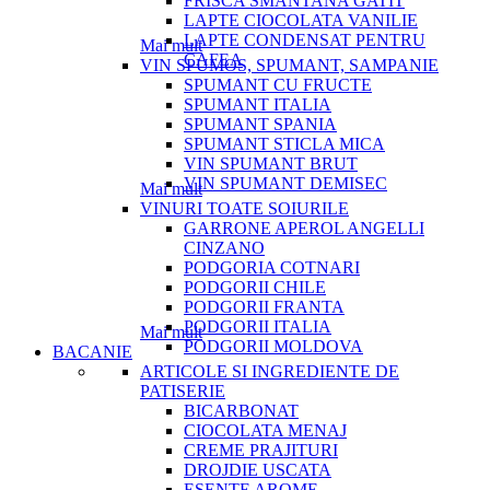
FRISCA SMANTANA GATIT
LAPTE CIOCOLATA VANILIE
LAPTE CONDENSAT PENTRU
Mai mult
CAFEA
VIN SPUMOS, SPUMANT, SAMPANIE
SPUMANT CU FRUCTE
SPUMANT ITALIA
SPUMANT SPANIA
SPUMANT STICLA MICA
VIN SPUMANT BRUT
VIN SPUMANT DEMISEC
Mai mult
VINURI TOATE SOIURILE
GARRONE APEROL ANGELLI
CINZANO
PODGORIA COTNARI
PODGORII CHILE
PODGORII FRANTA
PODGORII ITALIA
Mai mult
PODGORII MOLDOVA
BACANIE
ARTICOLE SI INGREDIENTE DE
PATISERIE
BICARBONAT
CIOCOLATA MENAJ
CREME PRAJITURI
DROJDIE USCATA
ESENTE AROME