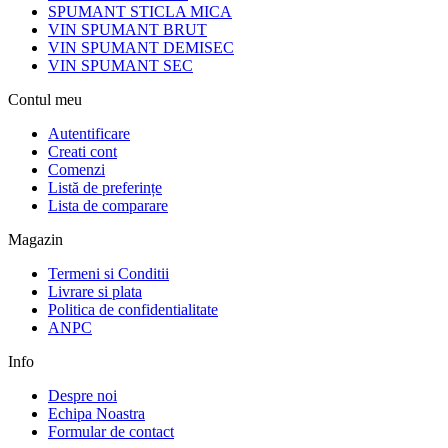
SPUMANT STICLA MICA
VIN SPUMANT BRUT
VIN SPUMANT DEMISEC
VIN SPUMANT SEC
Contul meu
Autentificare
Creati cont
Comenzi
Listă de preferințe
Lista de comparare
Magazin
Termeni si Conditii
Livrare si plata
Politica de confidentialitate
ANPC
Info
Despre noi
Echipa Noastra
Formular de contact