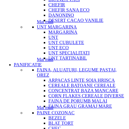
CHEFIR
CHEFIR SANA ECO
DANONINO
DESERT CACAO VANILIE
Mai mult
UNT MARGARINA
MARGARINA
UNT
UNT CUBULETE
UNT ECO
UNT SPECIALITATI
UNT TARTINABIL
Mai mult
PANIFICATIE
FAINA, ALUATURI, LEGUME PASTAI,
OREZ
ARPACAS LINTE SOIA HRISCA
CEREALE BATOANE CEREALE
CONCENTRAT BAZA MANCARE
CORN FLAKES CEREALE DIVERSE
FAINA DE PORUMB MALAI
FAINA GRAU GRAMAJ MARE
Mai mult
PAINE COZONAC
BEZELE
BLAT TORT
CHEC