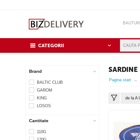
BAUTUR
CASA&B
CATEGORII
SARDINE
Brand
Pagina start
BALTIC CLUB
GAROM
KING
de la A 
LOSOS
Cantitate
110G
170G