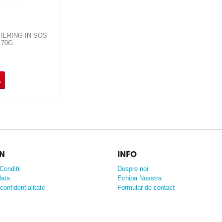
HERING IN SOS
170G
A
N
INFO
Conditii
Despre noi
lata
Echipa Noastra
confidentialitate
Formular de contact