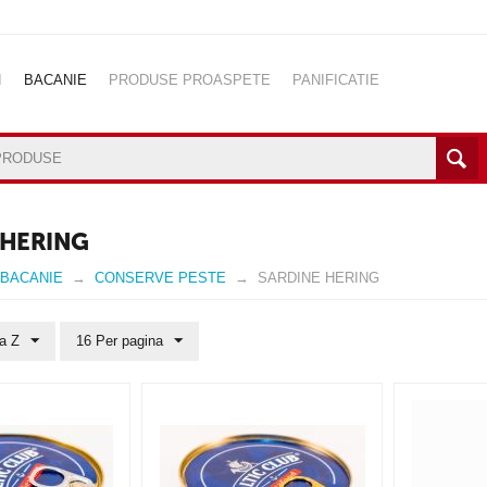
I
BACANIE
PRODUSE PROASPETE
PANIFICATIE
IROU
INGRIJIRE PERSONALA
BABY CARE
PET SHOP
 HERING
BACANIE
CONSERVE PESTE
SARDINE HERING
la Z
16 Per pagina