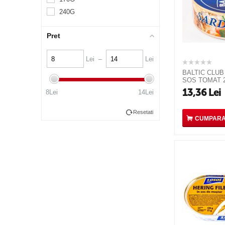
240G
Pret
Lei –
Lei
BALTIC CLUB
SOS TOMAT 
13,36
Lei
8Lei
14Lei
Resetati
CUMPAR