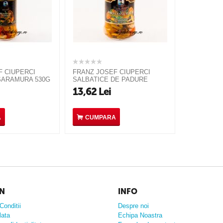
F CIUPERCI
FRANZ JOSEF CIUPERCI
SARAMURA 530G
SALBATICE DE PADURE
ASORTATE 314G
13,62
Lei
A
CUMPARA
N
INFO
Conditii
Despre noi
lata
Echipa Noastra