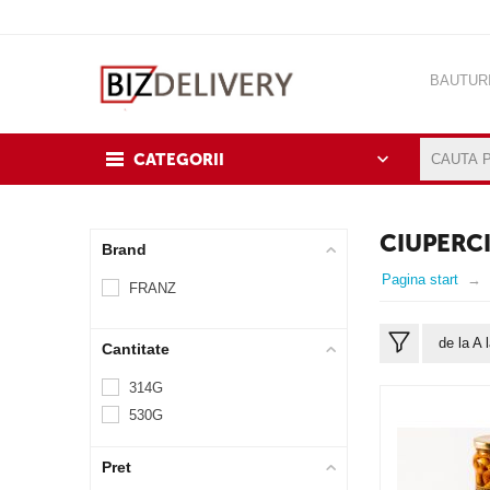
BAUTUR
CASA&B
CATEGORII
CIUPERCI
Brand
Pagina start
FRANZ
de la A 
Cantitate
314G
530G
Pret