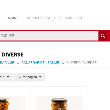
I
BACANIE
PRODUSE PROASPETE
PANIFICATIE
IROU
INGRIJIRE PERSONALA
BABY CARE
PET SHOP
 DIVERSE
BACANIE
CONSERVE DE LEGUME
CIUPERCI DIVERSE
la Z
16 Per pagina