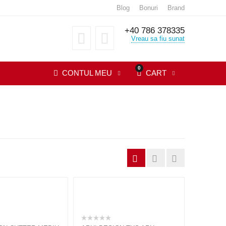
Blog
Bonuri
Brand
+40 786 378335
Vreau sa fiu sunat
0
CONTUL MEU
CART