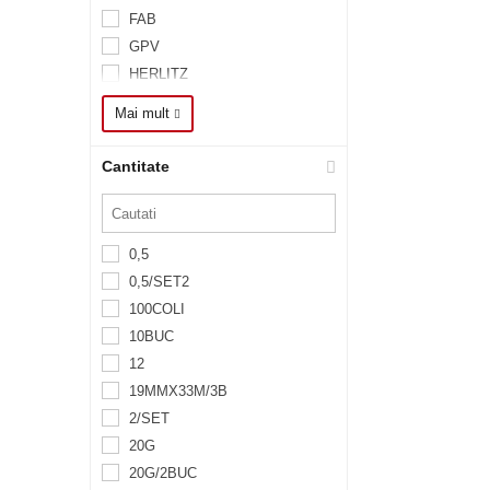
FAB
GPV
HERLITZ
ICO
Mai mult
MAP
MPEN
Cantitate
NUS
PIL
PIX
0,5
RMP
0,5/SET2
ROM
100COLI
SAX
10BUC
SCH
12
SCR
19MMX33M/3B
TIPP-EX
2/SET
20G
20G/2BUC