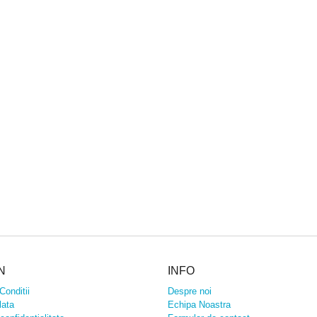
N
INFO
Conditii
Despre noi
lata
Echipa Noastra