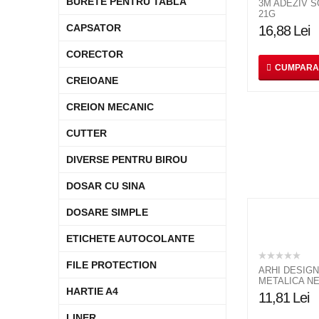
BURETE PENTRU TABLA
3M ADEZIV 
21G
CAPSATOR
16,88
Lei
CORECTOR
CUMPARA
CREIOANE
CREION MECANIC
CUTTER
DIVERSE PENTRU BIROU
DOSAR CU SINA
DOSARE SIMPLE
ETICHETE AUTOCOLANTE
FILE PROTECTION
ARHI DESIGN
METALICA N
HARTIE A4
11,81
Lei
LINER