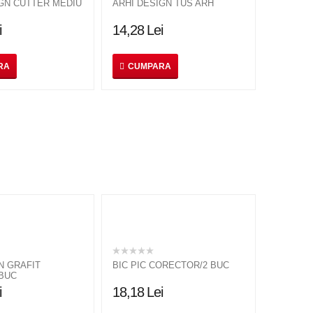
GN CUTTER MEDIU
ARHI DESIGN TUS ARH
i
14,28
Lei
RA
CUMPARA
N GRAFIT
BIC PIC CORECTOR/2 BUC
 BUC
i
18,18
Lei