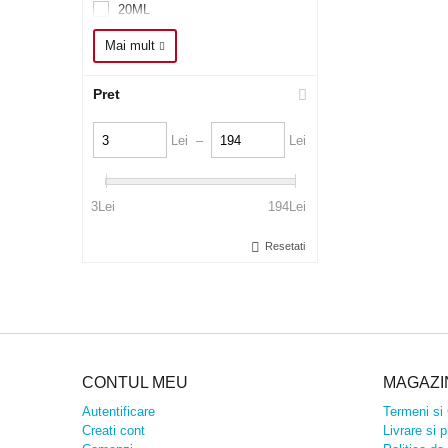
20ML
21G
Mai mult
24BUC
25BU
Pret
2BUC
2BUC/SET
Lei –
Lei
2REZ
3BUC
3Lei
194Lei
4
4BUC
Resetati
5B/SET
5BUC
5CM
6
60/SET
CONTUL MEU
MAGAZI
70
7CM
Autentificare
Termeni si 
Creati cont
Livrare si p
80G