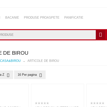
I
BACANIE
PRODUSE PROASPETE
PANIFICATIE
IROU
INGRIJIRE PERSONALA
BABY CARE
PET SHOP
E DE BIROU
CASA&BIROU
ARTICOLE DE BIROU
la Z
16 Per pagina