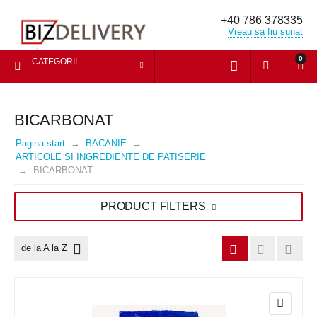
+40 786 378335
Vreau sa fiu sunat
0
CATEGORII
BICARBONAT
Pagina start
BACANIE
ARTICOLE SI INGREDIENTE DE PATISERIE
BICARBONAT
PRODUCT FILTERS
de la A la Z